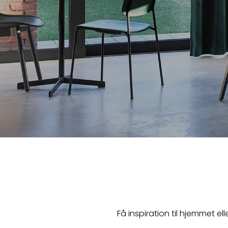
l
l
e
r
i
Få inspiration til hjemmet e